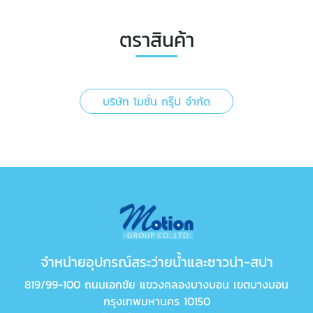
ตราสินค้า
บริษัท โมชั่น กรุ๊ป จำกัด
จำหน่ายอุปกรณ์สระว่ายน้ำและซาวน่า-สปา
819/99-100 ถนนเอกชัย แขวงคลองบางบอน เขตบางบอน
กรุงเทพมหานคร 10150