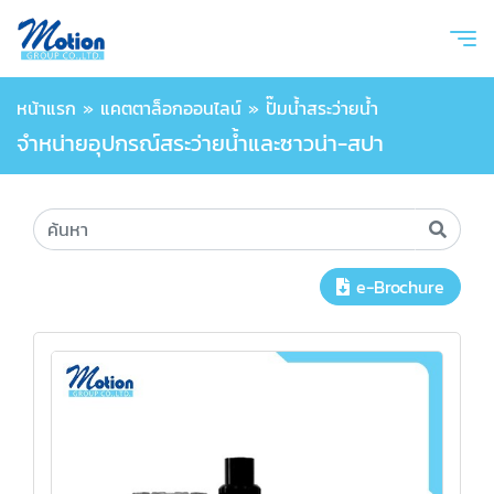
หน้าแรก
»
แคตตาล็อกออนไลน์
»
ปั๊มน้ำสระว่ายน้ำ
จำหน่ายอุปกรณ์สระว่ายน้ำและซาวน่า-สปา
e-Brochure