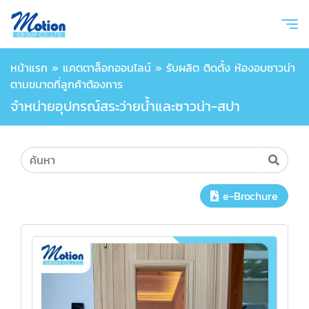
หน้าแรก
»
แคตตาล็อกออนไลน์
»
รับผลิต ติดตั้ง ห้องอบซาวน่า
ตามขนาดที่ลูกค้าต้องการ
จำหน่ายอุปกรณ์สระว่ายน้ำและซาวน่า-สปา
e-Brochure