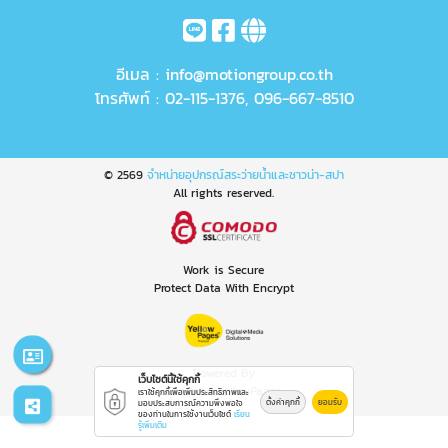
อีเมล :
info@motiongroup.co.th
โทรศัพท์ :
02-115-1376
,
096-667-8510
© 2569
จำหน่ายอุปกรณ์สระว่ายน้ำและซาวน่า-สปา
All rights reserved.
Work is Secure
Protect Data With Encrypt
Powered By
เว็บไซต์นี้ใช้คุกกี้
Thailand YellowPages
เราใช้คุกกี้เพื่อเพิ่มประสิทธิภาพและ
ตั้งค่าคุกกี้
ยอมรับ
มอบประสบการณ์ความพึงพอใจ
ของท่านในการใช้งานเว็บไซต์
เรียน
รู้เพิ่มเติม