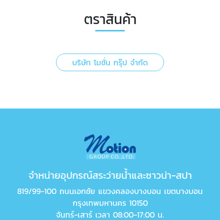
ตราสินค้า
บริษัท โมชั่น กรุ๊ป จำกัด
จำหน่ายอุปกรณ์สระว่ายน้ำและซาวน่า-สปา
819/99-100 ถนนเอกชัย แขวงคลองบางบอน เขตบางบอน
กรุงเทพมหานคร 10150
จันทร์-เสาร์ เวลา 08:00-17:00 น.