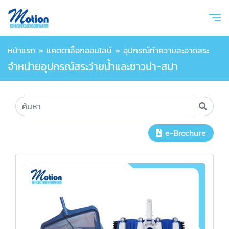
หน้าแรก
»
แคตตาล็อกออนไลน์
»
อุปกรณ์ทำความสะอาดสระ
จำหน่ายอุปกรณ์สระว่ายน้ำและซาวน่า-สปา
e-Brochure