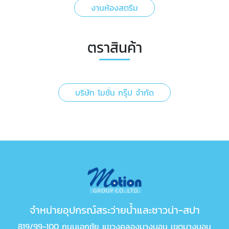
งานห้องสตรีม
ตราสินค้า
บริษัท โมชั่น กรุ๊ป จำกัด
จำหน่ายอุปกรณ์สระว่ายน้ำและซาวน่า-สปา
819/99-100 ถนนเอกชัย แขวงคลองบางบอน เขตบางบอน