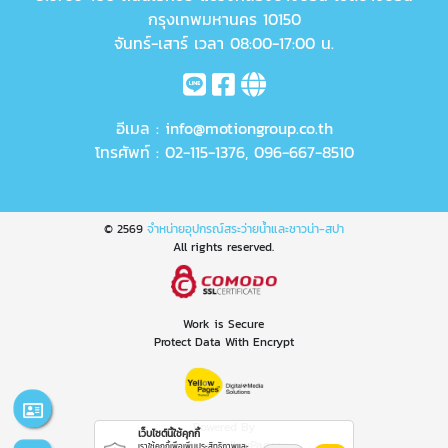
กรุงเทพมหานคร 10150
จันทร์-เสาร์ เวลา 08:00-17:00 น.
อีเมล :
info@motiongroup.co.th
โทรศัพท์ :
02-115-1376
,
096-667-8510
© 2569
จำหน่ายอุปกรณ์สระว่ายน้ำและซาวน่า-สปา
All rights reserved.
Work is Secure
Protect Data With Encrypt
Powered By
เว็บไซต์นี้ใช้คุกกี้
Thailand YellowPages
เราใช้คุกกี้เพื่อเพิ่มประสิทธิภาพและ