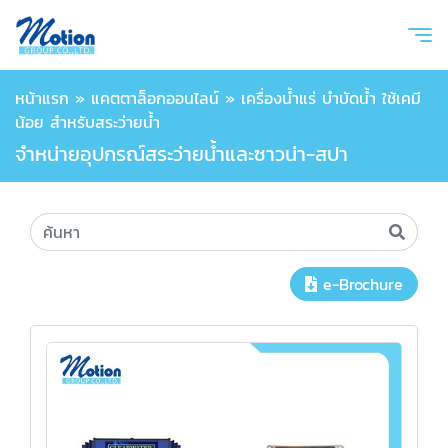
หน้าแรก
»
แคตตาล็อกออนไลน์
»
เครื่องน้ำแร่ บำบัดน้ำ ใช้เคมี
น้อย สำหรับสระว่ายน้ำ
จำหน่ายอุปกรณ์สระว่ายน้ำและซาวน่า-สปา
e-Brochure